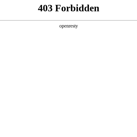
助力企业从效率优化跃向智能跃升，在数智浪潮中锚定进化方向。
际数码、德勤中国（Deloitte）与中国信息通信研究院（CAICT）联合编撰，
建了从战略规划到技术落地的全周期指引体系，
性解决方案。
型演化的必经之路上，要即避免涉足可预见的、未来会被通用大模型能力覆盖的领域。