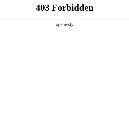
产品及服务
行业解决方案
合作伙伴
投资者关系
国际问学
智算基础设施
算力调度加速
智